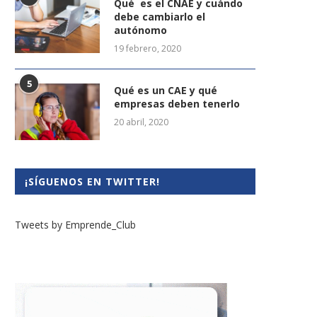
Qué es el CNAE y cuándo
debe cambiarlo el
autónomo
19 febrero, 2020
5
Qué es un CAE y qué
empresas deben tenerlo
20 abril, 2020
¡SÍGUENOS EN TWITTER!
Tweets by Emprende_Club
eva edición de startup OLÉ en
IEBS abre inscripciones par
septiembre
14ª edición del...