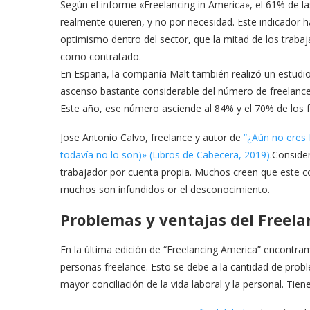
Según el informe «Freelancing in America», el 61% de l
realmente quieren, y no por necesidad. Este indicador 
optimismo dentro del sector, que la mitad de los traba
como contratado.
En España, la compañía Malt también realizó un estudio e
ascenso bastante considerable del número de freelance.
Este año, ese número asciende al 84% y el 70% de los 
Jose Antonio Calvo, freelance y autor de
“¿Aún no eres 
todavía no lo son)» (Libros de Cabecera, 2019)
.Conside
trabajador por cuenta propia. Muchos creen que este c
muchos son infundidos or el desconocimiento.
Problemas y ventajas del Freela
En la última edición de “Freelancing America” encontra
personas freelance. Esto se debe a la cantidad de pro
mayor conciliación de la vida laboral y la personal. Ti