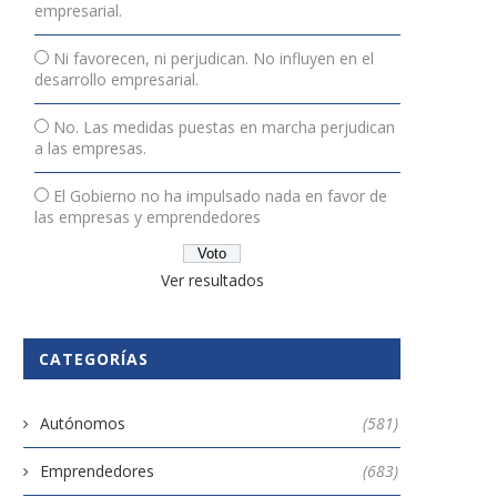
empresarial.
Ni favorecen, ni perjudican. No influyen en el
desarrollo empresarial.
No. Las medidas puestas en marcha perjudican
a las empresas.
El Gobierno no ha impulsado nada en favor de
las empresas y emprendedores
La importancia de la gestión
Qué vigila Hacienda a pym
Ver resultados
financiera en autónomos
autónomos
14 agosto, 2023
10 abril, 2019
CATEGORÍAS
Autónomos
(581)
Emprendedores
(683)