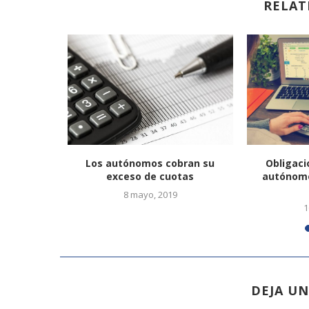
RELAT
 digital
Los autónomos cobran su
Obligaci
de los...
exceso de cuotas
autónomo
8 mayo, 2019
1
DEJA U