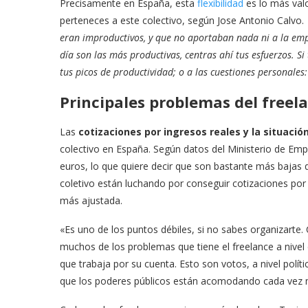
Precisamente en España, esta
flexibilidad
es lo más valo
perteneces a este colectivo, según Jose Antonio Calvo.
eran improductivos, y que no aportaban nada ni a la empre
día son las más productivas, centras ahí tus esfuerzos. S
tus picos de productividad; o a las cuestiones personales: 
Principales problemas del freel
Las
cotizaciones por ingresos reales y la situació
colectivo en España. Según datos del Ministerio de Emp
euros, lo que quiere decir que son bastante más bajas q
coletivo están luchando por conseguir cotizaciones por i
más ajustada.
«Es uno de los puntos débiles, si no sabes organizarte
muchos de los problemas que tiene el freelance a nivel
que trabaja por su cuenta. Esto son votos, a nivel polít
que los poderes públicos están acomodando cada vez má