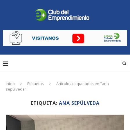
Inicio
Etiquetas
Artículos etiquetados en "ana
sepúlveda"
ETIQUETA:
ANA SEPÚLVEDA